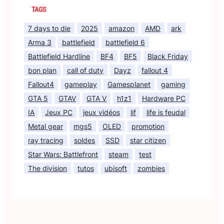
TAGS
7 days to die
2025
amazon
AMD
ark
Arma 3
battlefield
battlefield 6
Battlefield Hardline
BF4
BF5
Black Friday
bon plan
call of duty
Dayz
fallout 4
Fallout4
gameplay
Gamesplanet
gaming
GTA 5
GTAV
GTA V
h1z1
Hardware PC
IA
Jeux PC
jeux vidéos
lif
life is feudal
Metal gear
mgs5
OLED
promotion
ray tracing
soldes
SSD
star citizen
Star Wars: Battlefront
steam
test
The division
tutos
ubisoft
zombies