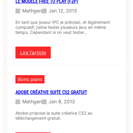
LE MODELE FREE TO PLAY (F2P)
Mathgen
Jan 12, 2013
En tant que joueur (PC je précise), et légèrement
compulsif, j’aime tester plusieurs jeux en même
temps. Cependant si on veut tester…
Lire l’article
:
L
e
m
Bons plans
o
d
ADOBE CRÉATIVE SUITE CS2 GRATUIT
e
l
Mathgen
Jan 8, 2013
e
f
Abobe propose la suite créative CS2 au
r
téléchargement gratuit.
e
e