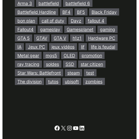
Arma 3
battlefield
battlefield 6
Battlefield Hardline
BF4
BF5
Black Friday
bon plan
call of duty
Dayz
fallout 4
Fallout4
gameplay
Gamesplanet
gaming
GTA 5
GTAV
GTA V
h1z1
Hardware PC
IA
Jeux PC
jeux vidéos
lif
life is feudal
Metal gear
mgs5
OLED
promotion
ray tracing
soldes
SSD
star citizen
Star Wars: Battlefront
steam
test
The division
tutos
ubisoft
zombies
Facebook
X
Instagram
YouTube
LinkedIn