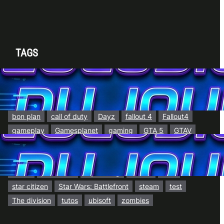
TAGS
7 days to die
2025
amazon
AMD
ark
Arma 3
battlefield
battlefield 6
Battlefield Hardline
BF4
BF5
Black Friday
bon plan
call of duty
Dayz
fallout 4
Fallout4
gameplay
Gamesplanet
gaming
GTA 5
GTAV
GTA V
h1z1
Hardware PC
IA
Jeux PC
jeux vidéos
lif
life is feudal
Metal gear
mgs5
OLED
promotion
ray tracing
soldes
SSD
star citizen
Star Wars: Battlefront
steam
test
The division
tutos
ubisoft
zombies