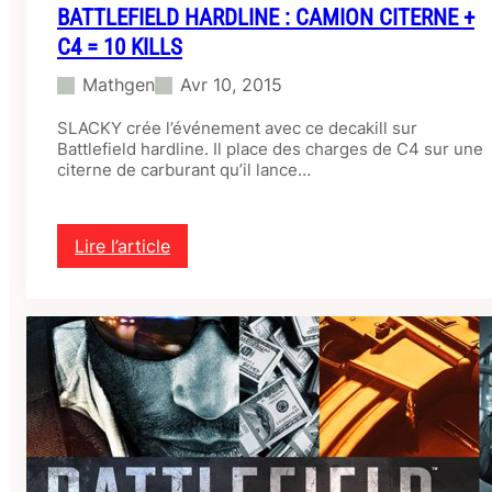
BATTLEFIELD HARDLINE : CAMION CITERNE +
C4 = 10 KILLS
Mathgen
Avr 10, 2015
SLACKY crée l’événement avec ce decakill sur
Battlefield hardline. Il place des charges de C4 sur une
citerne de carburant qu’il lance…
Lire l’article
:
B
a
t
t
l
e
f
i
e
l