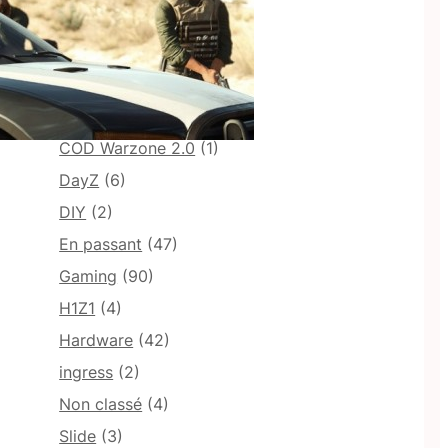
ARK: survival evolved
(4)
Battlefield 6
(10)
Bons plans
(57)
Breaking News
(6)
COD Warzone 2.0
(1)
DayZ
(6)
DIY
(2)
En passant
(47)
Gaming
(90)
H1Z1
(4)
Hardware
(42)
ingress
(2)
Non classé
(4)
Slide
(3)