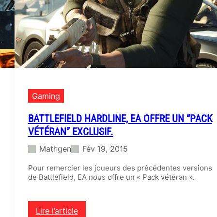
e
t
G
T
A
V
,
l
e
s
Gaming
2
b
BATTLEFIELD HARDLINE, EA OFFRE UN “PACK
l
VÉTÉRAN” EXCLUSIF.
o
c
Mathgen
Fév 19, 2015
k
b
Pour remercier les joueurs des précédentes versions
u
de Battlefield, EA nous offre un « Pack vétéran ».
s
t
e
Lire l’article
r