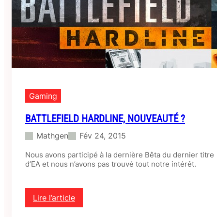
d
H
a
r
d
l
i
n
e
:
Gaming
c
a
BATTLEFIELD HARDLINE, NOUVEAUTÉ ?
m
i
Mathgen
Fév 24, 2015
o
n
Nous avons participé à la dernière Bêta du dernier titre
c
d’EA et nous n’avons pas trouvé tout notre intérêt.
i
t
e
Lire l’article
r
:
n
B