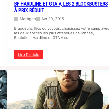
BF HARDLINE ET GTA V, LES 2 BLOCKBUSTERS
À PRIX RÉDUIT
Mathgen
Avr 10, 2015
Braqueurs, flics ou voyous, choisissez votre camp ave
les deux sorties les plus attendues de l’année,
Battlefield Hardline et GTA V sur…
Lire l’article
:
B
F
H
a
r
d
l
i
n
e