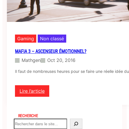
C
o
r
r
i
g
e
Gaming
Non classé
r
l
MAFIA 3 – ASCENSEUR ÉMOTIONNEL?
’
Mathgen
Oct 20, 2016
e
r
Il faut de nombreuses heures pour se faire une réelle idée du
r
e
u
r
Lire l’article
D
:
i
M
r
a
e
f
RECHERCHE
c
i
S
t
a
e