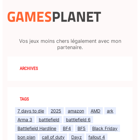
Vos jeux moins chers légalement avec mon
partenaire.
ARCHIVES
TAGS
7 days to die
2025
amazon
AMD
ark
Arma 3
battlefield
battlefield 6
Battlefield Hardline
BF4
BF5
Black Friday
bon plan
call of duty
Dayz
fallout 4