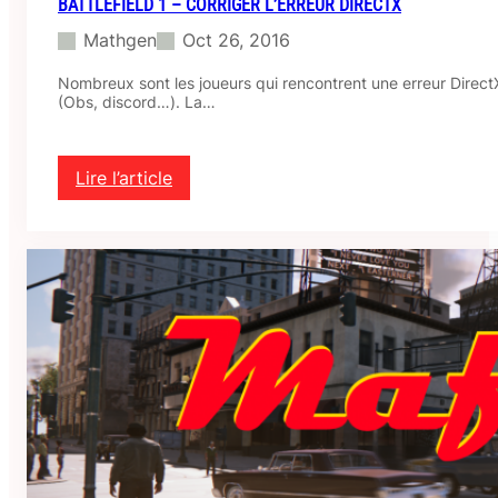
BATTLEFIELD 1 – CORRIGER L’ERREUR DIRECTX
Mathgen
Oct 26, 2016
Nombreux sont les joueurs qui rencontrent une erreur Direct
(Obs, discord…). La…
Lire l’article
:
B
a
t
t
l
e
f
i
e
l
d
1
–