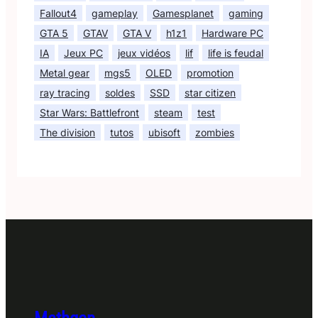
Fallout4
gameplay
Gamesplanet
gaming
GTA 5
GTAV
GTA V
h1z1
Hardware PC
IA
Jeux PC
jeux vidéos
lif
life is feudal
Metal gear
mgs5
OLED
promotion
ray tracing
soldes
SSD
star citizen
Star Wars: Battlefront
steam
test
The division
tutos
ubisoft
zombies