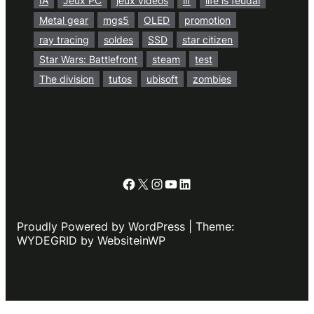
IA
Jeux PC
jeux vidéos
lif
life is feudal
Metal gear
mgs5
OLED
promotion
ray tracing
soldes
SSD
star citizen
Star Wars: Battlefront
steam
test
The division
tutos
ubisoft
zombies
Facebook
X
Instagram
YouTube
LinkedIn
Proudly Powered by WordPress | Theme:
WYDEGRID by WebsiteinWP