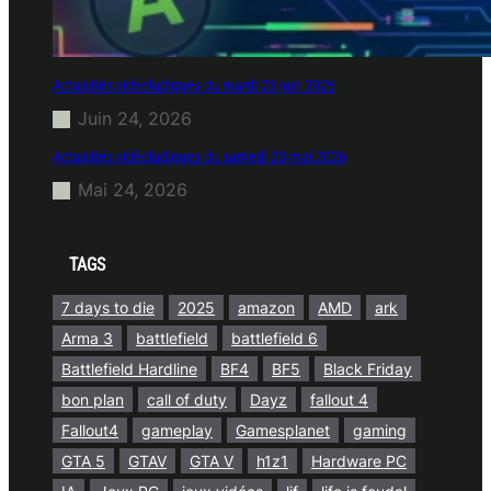
Actualités vidéoludiques du mardi 23 juin 2026
Juin 24, 2026
Actualités vidéoludiques du samedi 23 mai 2026
Mai 24, 2026
TAGS
7 days to die
2025
amazon
AMD
ark
Arma 3
battlefield
battlefield 6
Battlefield Hardline
BF4
BF5
Black Friday
bon plan
call of duty
Dayz
fallout 4
Fallout4
gameplay
Gamesplanet
gaming
GTA 5
GTAV
GTA V
h1z1
Hardware PC