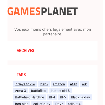
Vos jeux moins chers légalement avec mon
partenaire.
ARCHIVES
TAGS
7 days to die
2025
amazon
AMD
ark
Arma 3
battlefield
battlefield 6
Battlefield Hardline
BF4
BF5
Black Friday
bon plan
call of duty
Dayz
fallout 4