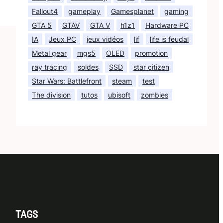
Fallout4
gameplay
Gamesplanet
gaming
GTA 5
GTAV
GTA V
h1z1
Hardware PC
IA
Jeux PC
jeux vidéos
lif
life is feudal
Metal gear
mgs5
OLED
promotion
ray tracing
soldes
SSD
star citizen
Star Wars: Battlefront
steam
test
The division
tutos
ubisoft
zombies
TAGS