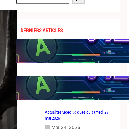
e
a
r
c
h
DERNIERS ARTICLES
Actualités vidéoludiques du dimanche 21
juin 2026
Juin 24, 2026
Actualités vidéoludiques du mardi 23 juin
2026
Juin 24, 2026
Actualités vidéoludiques du samedi 23
mai 2026
Mai 24, 2026