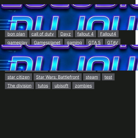
7 days to die
2025
amazon
AMD
ark
Arma 3
battlefield
battlefield 6
Battlefield Hardline
BF4
BF5
Black Friday
bon plan
call of duty
Dayz
fallout 4
Fallout4
gameplay
Gamesplanet
gaming
GTA 5
GTAV
GTA V
h1z1
Hardware PC
IA
Jeux PC
jeux vidéos
lif
life is feudal
Metal gear
mgs5
OLED
promotion
ray tracing
soldes
SSD
star citizen
Star Wars: Battlefront
steam
test
The division
tutos
ubisoft
zombies