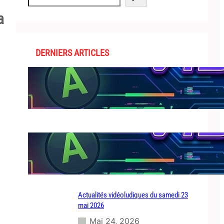
e
a
a
r
c
h
DERNIERS ARTICLES
Actualités vidéoludiques du dimanche 21
juin 2026
Juin 24, 2026
Actualités vidéoludiques du mardi 23 juin
2026
Juin 24, 2026
Actualités vidéoludiques du samedi 23
mai 2026
Mai 24, 2026