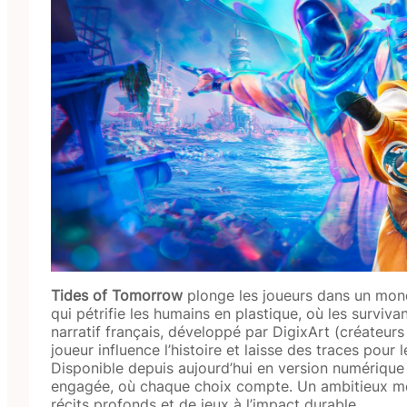
Tides of Tomorrow
plonge les joueurs dans un mond
qui pétrifie les humains en plastique, où les survivan
narratif français, développé par DigixArt (créateur
joueur influence l’histoire et laisse des traces pour
Disponible depuis aujourd’hui en version numérique 
engagée, où chaque choix compte. Un ambitieux mél
récits profonds et de jeux à l’impact durable.