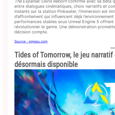
The Expanse: Osiris Reborn
confirme avec sa bêta q
entre dialogues cinématiques, choix narratifs et co
instants sur la station Pinkwater, l’immersion est 
d’affrontement qui influencent déjà l’environnement e
performances stables sous Unreal Engine 5 offrent u
révolutionner le genre. Une démonstration promett
décision compte.
Source : omgpu.com
Tides of Tomorrow, le jeu narratif
désormais disponible