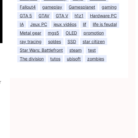
Fallout4
gameplay
Gamesplanet
gaming
GTA 5
GTAV
GTA V
h1z1
Hardware PC
IA
Jeux PC
jeux vidéos
lif
life is feudal
Metal gear
mgs5
OLED
promotion
ray tracing
soldes
SSD
star citizen
Star Wars: Battlefront
steam
test
The division
tutos
ubisoft
zombies
r