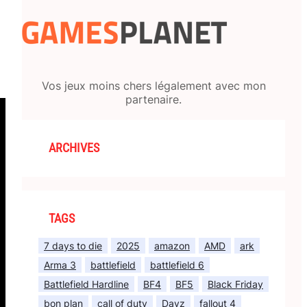
Vos jeux moins chers légalement avec mon
partenaire.
ARCHIVES
TAGS
7 days to die
2025
amazon
AMD
ark
Arma 3
battlefield
battlefield 6
Battlefield Hardline
BF4
BF5
Black Friday
bon plan
call of duty
Dayz
fallout 4