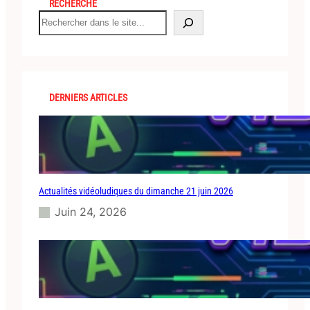
RECHERCHE
S
e
a
r
c
h
DERNIERS ARTICLES
Actualités vidéoludiques du dimanche 21 juin 2026
Juin 24, 2026