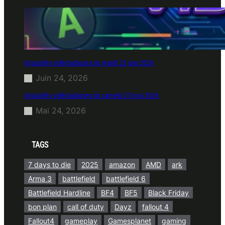
Actualités vidéoludiques du mardi 23 juin 2026
Juin 24, 2026
Actualités vidéoludiques du samedi 23 mai 2026
Mai 24, 2026
TAGS
7 days to die
2025
amazon
AMD
ark
Arma 3
battlefield
battlefield 6
Battlefield Hardline
BF4
BF5
Black Friday
bon plan
call of duty
Dayz
fallout 4
Fallout4
gameplay
Gamesplanet
gaming