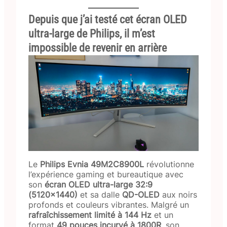
Depuis que j’ai testé cet écran OLED
ultra-large de Philips, il m’est
impossible de revenir en arrière
Le
Philips Evnia 49M2C8900L
révolutionne
l’expérience gaming et bureautique avec
son
écran OLED ultra-large 32:9
(5120×1440)
et sa dalle
QD-OLED
aux noirs
profonds et couleurs vibrantes. Malgré un
rafraîchissement limité à 144 Hz
et un
format
49 pouces incurvé à 1800R
, son