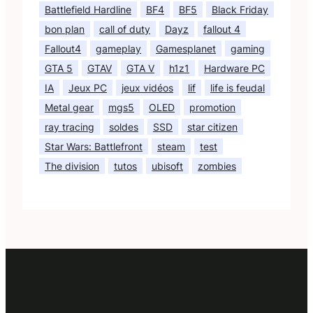
Battlefield Hardline
BF4
BF5
Black Friday
bon plan
call of duty
Dayz
fallout 4
Fallout4
gameplay
Gamesplanet
gaming
GTA 5
GTAV
GTA V
h1z1
Hardware PC
IA
Jeux PC
jeux vidéos
lif
life is feudal
Metal gear
mgs5
OLED
promotion
ray tracing
soldes
SSD
star citizen
Star Wars: Battlefront
steam
test
The division
tutos
ubisoft
zombies