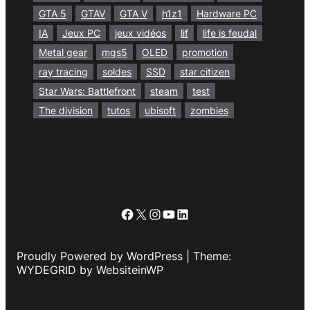
GTA 5
GTAV
GTA V
h1z1
Hardware PC
IA
Jeux PC
jeux vidéos
lif
life is feudal
Metal gear
mgs5
OLED
promotion
ray tracing
soldes
SSD
star citizen
Star Wars: Battlefront
steam
test
The division
tutos
ubisoft
zombies
Facebook
X
Instagram
YouTube
LinkedIn
Proudly Powered by WordPress | Theme:
WYDEGRID by WebsiteinWP