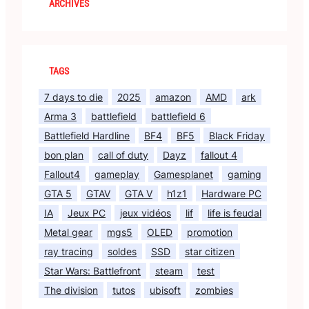
ARCHIVES
TAGS
7 days to die
2025
amazon
AMD
ark
Arma 3
battlefield
battlefield 6
Battlefield Hardline
BF4
BF5
Black Friday
bon plan
call of duty
Dayz
fallout 4
Fallout4
gameplay
Gamesplanet
gaming
GTA 5
GTAV
GTA V
h1z1
Hardware PC
IA
Jeux PC
jeux vidéos
lif
life is feudal
Metal gear
mgs5
OLED
promotion
ray tracing
soldes
SSD
star citizen
Star Wars: Battlefront
steam
test
The division
tutos
ubisoft
zombies