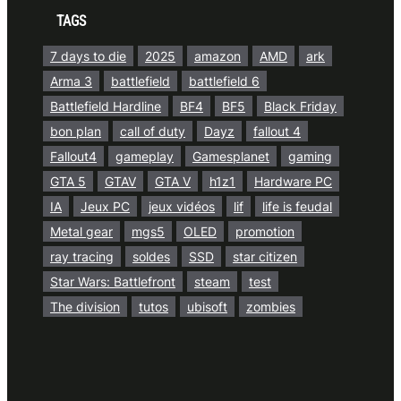
TAGS
7 days to die
2025
amazon
AMD
ark
Arma 3
battlefield
battlefield 6
Battlefield Hardline
BF4
BF5
Black Friday
bon plan
call of duty
Dayz
fallout 4
Fallout4
gameplay
Gamesplanet
gaming
GTA 5
GTAV
GTA V
h1z1
Hardware PC
IA
Jeux PC
jeux vidéos
lif
life is feudal
Metal gear
mgs5
OLED
promotion
ray tracing
soldes
SSD
star citizen
Star Wars: Battlefront
steam
test
The division
tutos
ubisoft
zombies