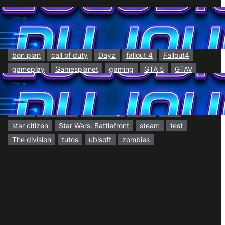
7 days to die
2025
amazon
AMD
ark
Arma 3
battlefield
battlefield 6
Battlefield Hardline
BF4
BF5
Black Friday
bon plan
call of duty
Dayz
fallout 4
Fallout4
gameplay
Gamesplanet
gaming
GTA 5
GTAV
GTA V
h1z1
Hardware PC
IA
Jeux PC
jeux vidéos
lif
life is feudal
Metal gear
mgs5
OLED
promotion
ray tracing
soldes
SSD
star citizen
Star Wars: Battlefront
steam
test
The division
tutos
ubisoft
zombies