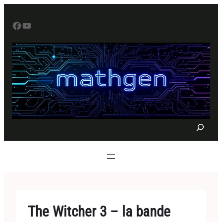
Aller
au
Facebook
YouTube
contenu
S
e
a
r
c
h
The Witcher 3 – la bande