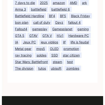
7 days to die
2025
amazon
AMD
ark
Arma 3
battlefield
battlefield 6
Battlefield Hardline
BF4
BF5
Black Friday
bon plan
call of duty
Dayz
fallout 4
Fallout4
gameplay
Gamesplanet
gaming
GTA 5
GTAV
GTA V
h1z1
Hardware PC
IA
Jeux PC
jeux vidéos
lif
life is feudal
Metal gear
mgs5
OLED
promotion
ray tracing
soldes
SSD
star citizen
Star Wars: Battlefront
steam
test
The division
tutos
ubisoft
zombies