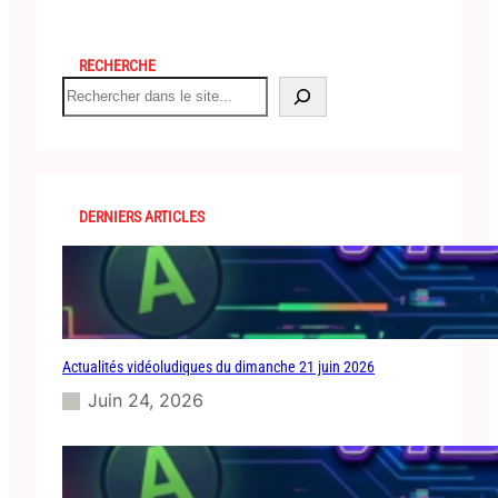
RECHERCHE
S
e
a
r
c
h
DERNIERS ARTICLES
Actualités vidéoludiques du dimanche 21 juin 2026
Juin 24, 2026