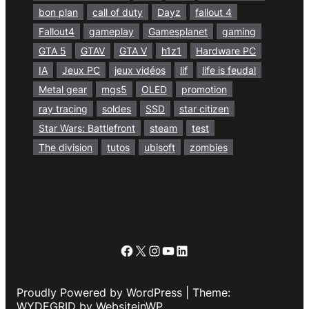
bon plan
call of duty
Dayz
fallout 4
Fallout4
gameplay
Gamesplanet
gaming
GTA 5
GTAV
GTA V
h1z1
Hardware PC
IA
Jeux PC
jeux vidéos
lif
life is feudal
Metal gear
mgs5
OLED
promotion
ray tracing
soldes
SSD
star citizen
Star Wars: Battlefront
steam
test
The division
tutos
ubisoft
zombies
Facebook
X
Instagram
YouTube
LinkedIn
Proudly Powered by WordPress | Theme:
WYDEGRID by WebsiteinWP