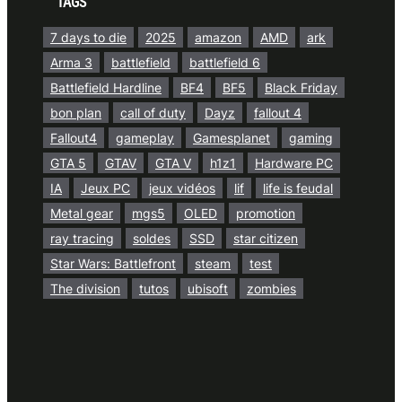
TAGS
7 days to die
2025
amazon
AMD
ark
Arma 3
battlefield
battlefield 6
Battlefield Hardline
BF4
BF5
Black Friday
bon plan
call of duty
Dayz
fallout 4
Fallout4
gameplay
Gamesplanet
gaming
GTA 5
GTAV
GTA V
h1z1
Hardware PC
IA
Jeux PC
jeux vidéos
lif
life is feudal
Metal gear
mgs5
OLED
promotion
ray tracing
soldes
SSD
star citizen
Star Wars: Battlefront
steam
test
The division
tutos
ubisoft
zombies