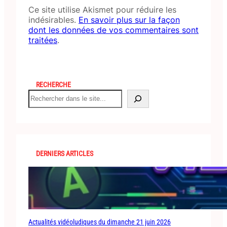
Ce site utilise Akismet pour réduire les
indésirables.
En savoir plus sur la façon
dont les données de vos commentaires sont
traitées
.
RECHERCHE
S
e
a
r
c
h
DERNIERS ARTICLES
Actualités vidéoludiques du dimanche 21 juin 2026