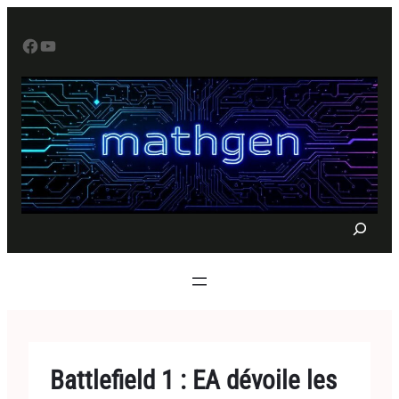
Aller
au
Facebook
YouTube
contenu
S
e
a
r
c
h
Battlefield 1 : EA dévoile les