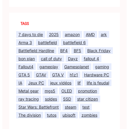
TAGS
7 days to die
2025
amazon
AMD
ark
Arma 3
battlefield
battlefield 6
Battlefield Hardline
BF4
BF5
Black Friday
bon plan
call of duty
Dayz
fallout 4
Fallout4
gameplay
Gamesplanet
gaming
GTA 5
GTAV
GTA V
h1z1
Hardware PC
IA
Jeux PC
jeux vidéos
lif
life is feudal
Metal gear
mgs5
OLED
promotion
ray tracing
soldes
SSD
star citizen
Star Wars: Battlefront
steam
test
The division
tutos
ubisoft
zombies